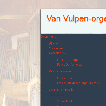
Open menu
Home
Concerten
Geschiedenis
Foto's Batz orgel
Foto's De Koff orgel
Van Vulpen-orgel
Foto's orgel
Foto's Van Vulpen-orgel Bremen
Concertcommissie
Organisten
Simon Koolen