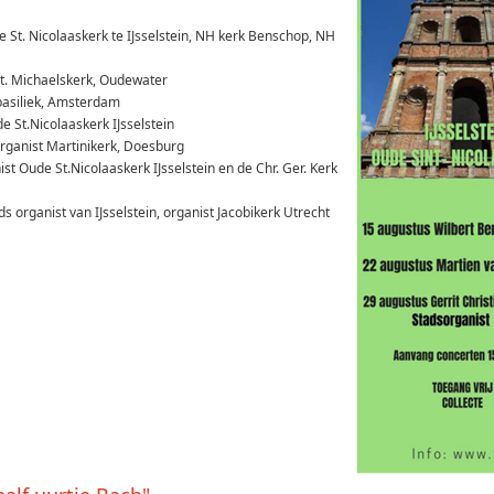
e St. Nicolaaskerk te IJsselstein, NH kerk Benschop, NH
St. Michaelskerk, Oudewater
basiliek, Amsterdam
e St.Nicolaaskerk IJsselstein
rganist Martinikerk, Doesburg
t Oude St.Nicolaaskerk IJsselstein en de Chr. Ger. Kerk
ds organist van IJsselstein, organist Jacobikerk Utrecht