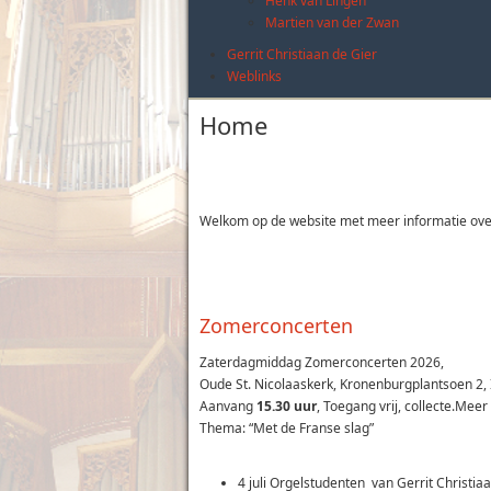
Henk van Lingen
Martien van der Zwan
Gerrit Christiaan de Gier
Weblinks
Home
Welkom op de website met meer informatie over 
Zomerconcerten
Zaterdagmiddag Zomerconcerten 2026,
Oude St. Nicolaaskerk, Kronenburgplantsoen 2, IJ
Aanvang
15.30 uur
, Toegang vrij, collecte.Mee
Thema: “Met de Franse slag”
4 juli Orgelstudenten van Gerrit Christiaa