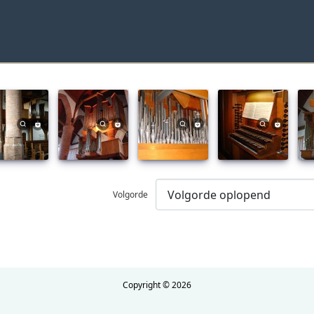
Volgorde
Copyright ©
2026