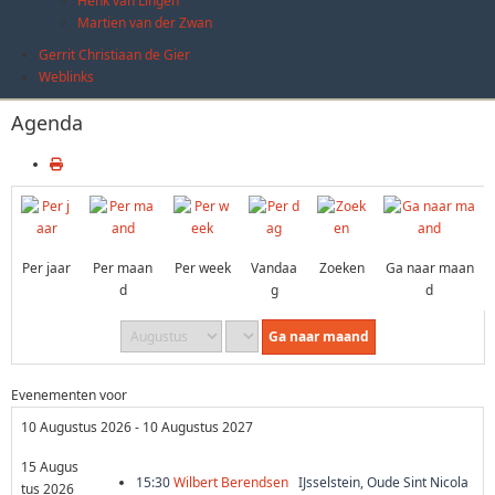
Henk van Lingen
Martien van der Zwan
Gerrit Christiaan de Gier
Weblinks
Agenda
Per jaar
Per maan
Per week
Vandaa
Zoeken
Ga naar maan
d
g
d
Ga naar maand
Evenementen voor
10 Augustus 2026 - 10 Augustus 2027
15 Augus
15:30
Wilbert Berendsen
IJsselstein, Oude Sint Nicola
tus 2026