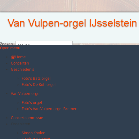
Zoeken...
Open menu
Home
Concerten
Geschiedenis
Foto's Batz orgel
Foto's De Koff orgel
Van Vulpen-orgel
Foto's orgel
Foto's Van Vulpen-orgel Bremen
Concertcommissie
Organisten
Simon Koolen