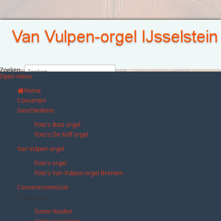
Zoeken...
Open menu
Home
Concerten
Geschiedenis
Foto's Batz orgel
Foto's De Koff orgel
Van Vulpen-orgel
Foto's orgel
Foto's Van Vulpen-orgel Bremen
Concertcommissie
Organisten
Simon Koolen